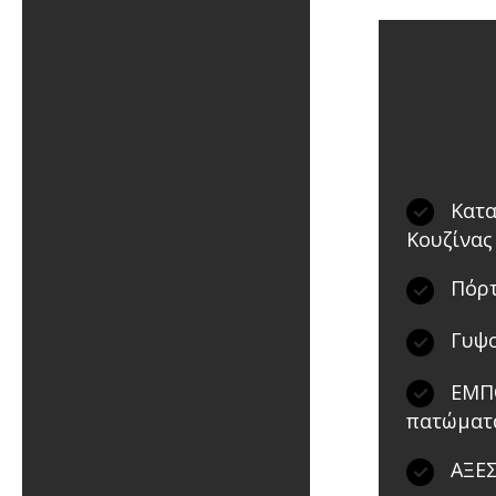
Κατα
Κουζίνας
Πόρτ
Γυψο
ΕΜΠΟ
πατώματ
ΑΞΕΣ