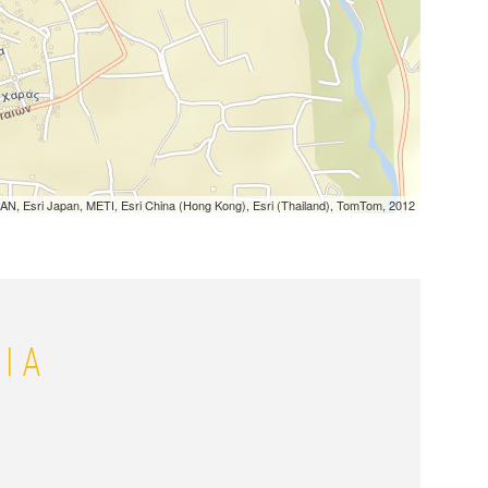
N, Esri Japan, METI, Esri China (Hong Kong), Esri (Thailand), TomTom, 2012
ΙΑ