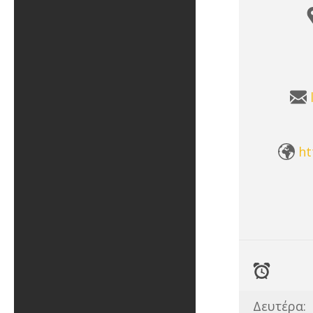
ht
Δευτέρα: